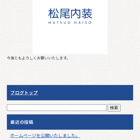
b
o
o
k
今後ともよろしくお願いいたします。
ブログトップ
最近の投稿
ホームページを公開いたしました。